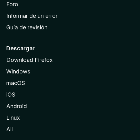
i
Foro
s
n
Informar de un error
i
Guía de revisión
c
i
o
Descargar
d
Download Firefox
e
Windows
M
o
macOS
z
iOS
i
l
Android
l
Linux
a
All