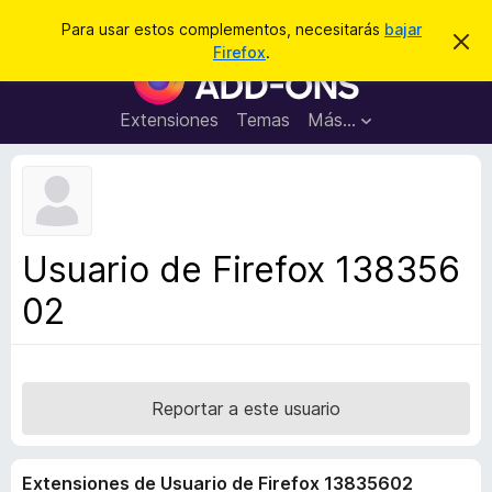
B
Conectarse
Para usar estos complementos, necesitarás
bajar
I
u
Firefox
.
g
B
s
n
u
o
c
r
s
Extensiones
Temas
Más...
a
a
c
r
r
e
a
s
d
t
e
o
a
r
v
Usuario de Firefox 138356
i
d
s
02
e
o
c
o
m
p
Reportar a este usuario
l
e
Extensiones de Usuario de Firefox 13835602
m