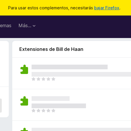
Para usar estos complementos, necesitarás
bajar Firefox
.
emas
Más...
Extensiones de Bill de Haan
T
o
d
a
v
í
T
a
o
n
d
o
a