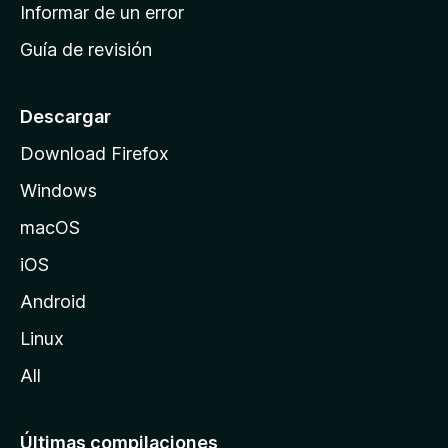
n
Informar de un error
i
Guía de revisión
c
i
o
Descargar
d
Download Firefox
e
Windows
M
o
macOS
z
iOS
i
l
Android
l
Linux
a
All
Últimas compilaciones