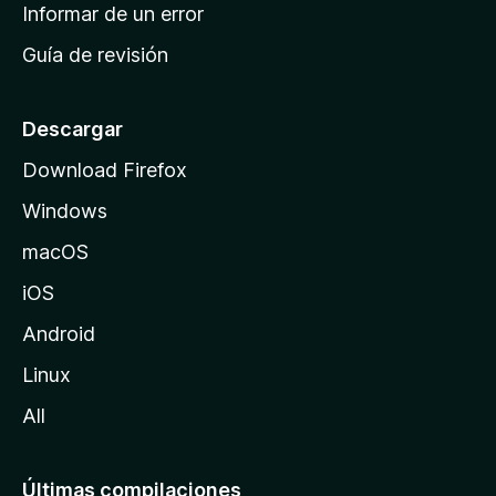
n
Informar de un error
i
Guía de revisión
c
i
o
Descargar
d
Download Firefox
e
Windows
M
o
macOS
z
iOS
i
l
Android
l
Linux
a
All
Últimas compilaciones