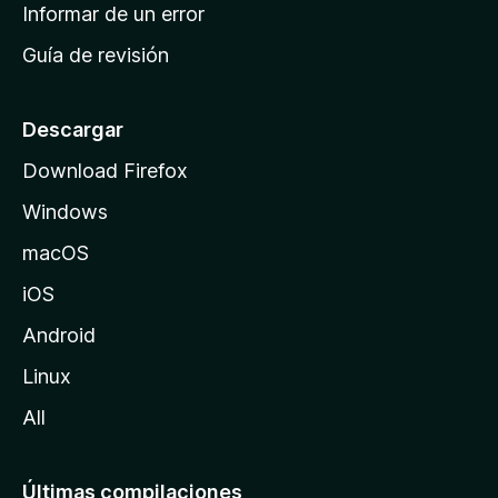
n
Informar de un error
i
Guía de revisión
c
i
o
Descargar
d
Download Firefox
e
Windows
M
o
macOS
z
iOS
i
l
Android
l
Linux
a
All
Últimas compilaciones