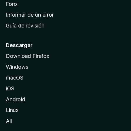
i
Foro
s
n
Informar de un error
i
Guía de revisión
c
i
o
Descargar
d
Download Firefox
e
Windows
M
o
macOS
z
iOS
i
l
Android
l
Linux
a
All