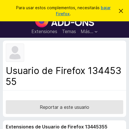
B
Conectarse
Para usar estos complementos, necesitarás
bajar
I
u
Firefox
.
g
B
s
n
u
o
c
r
s
Extensiones
Temas
Más...
a
a
c
r
r
e
a
s
d
t
e
o
a
r
v
Usuario de Firefox 134453
i
d
s
55
e
o
c
o
m
p
Reportar a este usuario
l
e
Extensiones de Usuario de Firefox 13445355
m