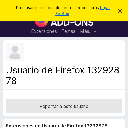
B
Conectarse
Para usar estos complementos, necesitarás
bajar
I
u
Firefox
.
g
B
s
n
u
o
c
r
s
Extensiones
Temas
Más...
a
a
c
r
r
e
a
s
d
t
e
o
a
r
v
Usuario de Firefox 132928
i
d
s
78
e
o
c
o
m
p
Reportar a este usuario
l
e
Extensiones de Usuario de Firefox 13292878
m