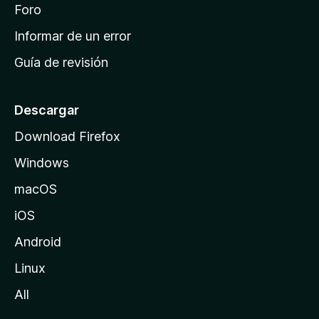
i
Foro
s
n
Informar de un error
i
Guía de revisión
c
i
o
Descargar
d
Download Firefox
e
Windows
M
o
macOS
z
iOS
i
l
Android
l
Linux
a
All