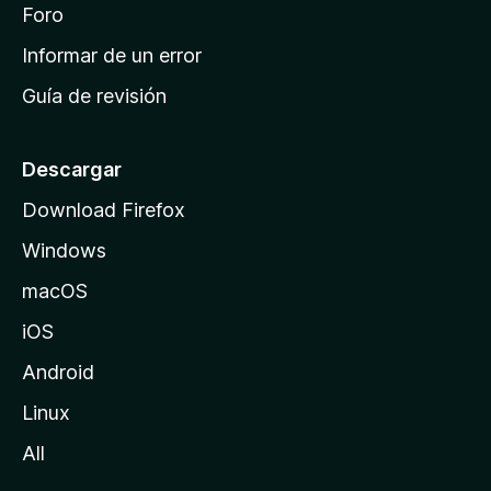
i
Foro
s
n
Informar de un error
i
Guía de revisión
c
i
o
Descargar
d
Download Firefox
e
Windows
M
o
macOS
z
iOS
i
l
Android
l
Linux
a
All