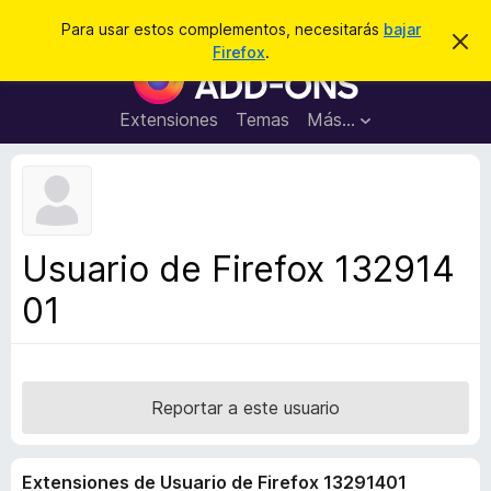
B
Conectarse
Para usar estos complementos, necesitarás
bajar
I
u
Firefox
.
g
B
s
n
u
o
c
r
s
Extensiones
Temas
Más...
a
a
c
r
r
e
a
s
d
t
e
o
a
r
v
Usuario de Firefox 132914
i
d
s
01
e
o
c
o
m
p
Reportar a este usuario
l
e
Extensiones de Usuario de Firefox 13291401
m