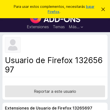
B
Conectarse
Para usar estos complementos, necesitarás
bajar
I
u
Firefox
.
g
B
s
n
u
o
c
r
s
Extensiones
Temas
Más...
a
a
c
r
r
e
a
s
d
t
e
o
a
r
v
Usuario de Firefox 132656
i
d
s
97
e
o
c
o
m
p
Reportar a este usuario
l
e
Extensiones de Usuario de Firefox 13265697
m