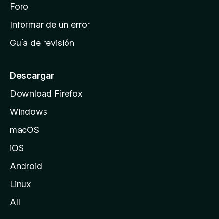
i
Foro
s
n
Informar de un error
i
Guía de revisión
c
i
o
Descargar
d
Download Firefox
e
Windows
M
o
macOS
z
iOS
i
l
Android
l
Linux
a
All