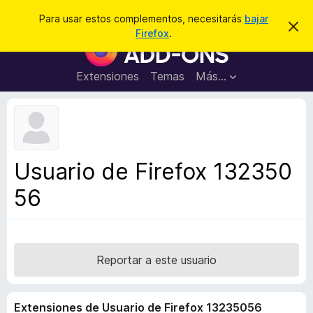
B
Conectarse
Para usar estos complementos, necesitarás
bajar
I
u
Firefox
.
g
B
s
n
u
o
c
r
s
Extensiones
Temas
Más...
a
a
c
r
r
e
a
s
d
t
e
o
a
r
v
Usuario de Firefox 132350
i
d
s
56
e
o
c
o
m
p
Reportar a este usuario
l
e
Extensiones de Usuario de Firefox 13235056
m