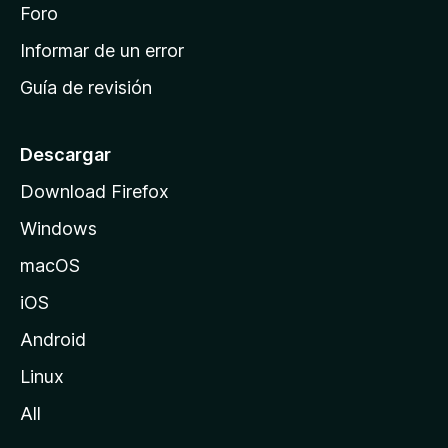
i
Foro
s
n
Informar de un error
i
Guía de revisión
c
i
o
Descargar
d
Download Firefox
e
Windows
M
o
macOS
z
iOS
i
l
Android
l
Linux
a
All