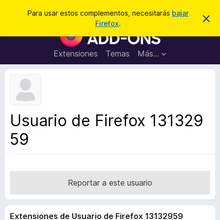
B
Conectarse
Para usar estos complementos, necesitarás
bajar
I
u
Firefox
.
g
B
s
n
u
o
c
r
s
Extensiones
Temas
Más...
a
a
c
r
r
e
a
s
d
t
e
o
a
r
v
Usuario de Firefox 131329
i
d
s
59
e
o
c
o
m
p
Reportar a este usuario
l
e
Extensiones de Usuario de Firefox 13132959
m