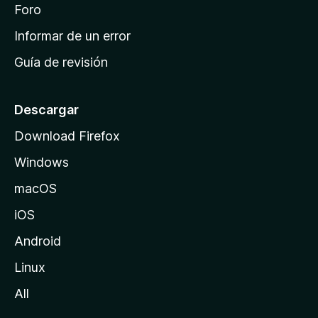
i
Foro
s
n
Informar de un error
i
Guía de revisión
c
i
o
Descargar
d
Download Firefox
e
Windows
M
o
macOS
z
iOS
i
l
Android
l
Linux
a
All