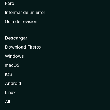
i
Foro
s
n
Informar de un error
i
Guía de revisión
c
i
o
Descargar
d
Download Firefox
e
Windows
M
o
macOS
z
iOS
i
l
Android
l
Linux
a
All