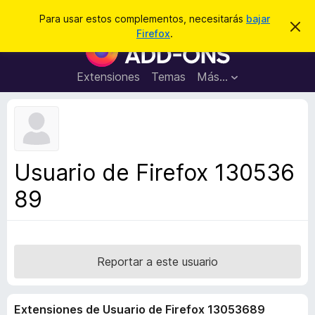
B
Conectarse
Para usar estos complementos, necesitarás
bajar
I
u
Firefox
.
g
B
s
n
u
o
c
r
s
Extensiones
Temas
Más...
a
a
c
r
r
e
a
s
d
t
e
o
a
r
v
Usuario de Firefox 130536
i
d
s
89
e
o
c
o
m
p
Reportar a este usuario
l
e
Extensiones de Usuario de Firefox 13053689
m