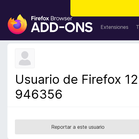
B
u
Extensiones
T
s
c
a
d
o
r
Usuario de Firefox 12
d
e
946356
c
o
m
p
l
Reportar a este usuario
e
m