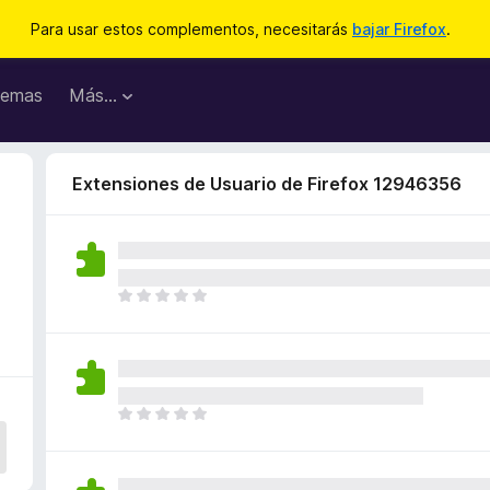
Para usar estos complementos, necesitarás
bajar Firefox
.
emas
Más...
Extensiones de Usuario de Firefox 12946356
T
o
d
a
v
í
T
a
o
n
d
o
a