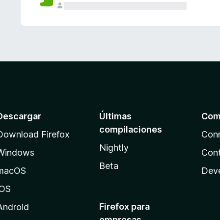
Descargar
Últimas
Com
compilaciones
Download Firefox
Con
Nightly
Windows
Cont
Beta
macOS
Dev
iOS
Firefox para
Android
empresas