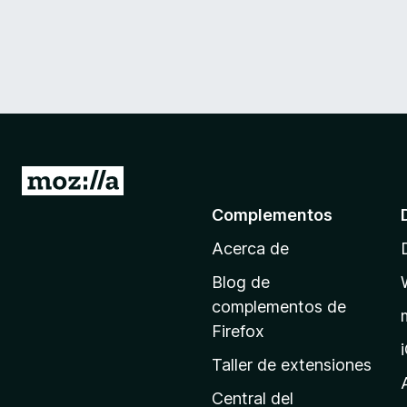
I
r
Complementos
a
Acerca de
l
a
Blog de
p
complementos de
á
Firefox
g
Taller de extensiones
i
n
Central del