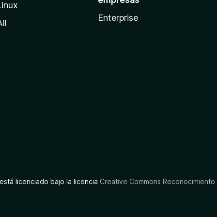
Linux
Enterprise
All
está licenciado bajo la licencia
Creative Commons Reconocimiento C