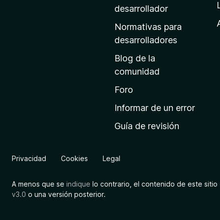
a
desarrollador
d
Normativas para
e
desarrolladores
i
Blog de la
n
comunidad
i
c
Foro
i
Informar de un error
o
Guía de revisión
d
e
M
Privacidad
Cookies
Legal
o
z
A menos que se
indique
lo contrario, el contenido de este sitio 
i
v3.0
o una versión posterior.
l