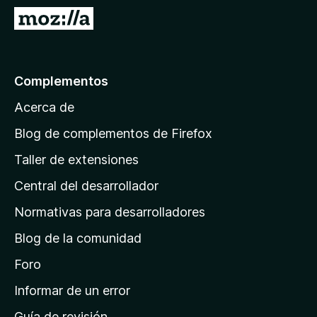
e
I
n
r
t
a
o
l
Complementos
s
a
p
Acerca de
p
a
á
r
Blog de complementos de Firefox
a
g
Taller de extensiones
F
i
i
Central del desarrollador
n
r
a
Normativas para desarrolladores
e
d
f
Blog de la comunidad
e
o
i
Foro
x
n
Informar de un error
i
Guía de revisión