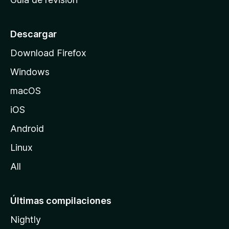
c
i
o
Descargar
d
Download Firefox
e
Windows
M
o
macOS
z
iOS
i
l
Android
l
Linux
a
All
Últimas compilaciones
Nightly