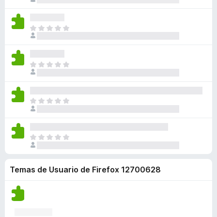
o
o
i
v
í
r
h
d
o
a
a
a
a
a
n
l
n
T
c
y
v
e
o
o
o
i
v
í
s
r
h
d
o
a
a
a
a
a
n
l
n
T
c
y
v
e
o
o
o
i
v
í
s
r
h
d
o
a
a
a
a
a
n
l
n
T
c
y
v
e
o
o
o
i
v
í
s
r
h
d
o
a
a
a
a
a
n
l
n
T
c
y
v
e
o
o
o
i
v
í
s
r
h
d
o
a
a
a
a
Temas de Usuario de Firefox 12700628
a
n
l
n
c
y
v
e
o
o
i
v
í
s
r
h
o
a
a
a
a
n
l
n
c
y
e