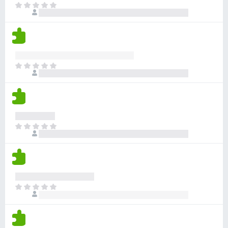
o
o
i
T
v
s
r
h
o
o
a
a
a
n
d
l
c
y
e
a
o
i
v
s
v
r
o
a
í
a
n
T
l
a
c
e
o
o
n
i
s
d
r
o
o
a
a
h
n
v
c
a
e
í
i
y
s
T
a
o
v
o
n
n
a
d
o
e
l
a
h
s
o
v
a
r
í
y
a
T
a
v
c
o
n
a
i
d
o
l
o
a
h
o