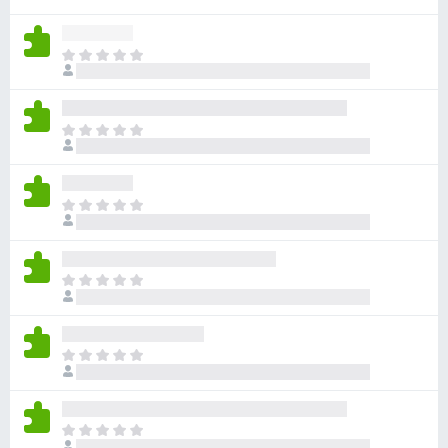
e
n
T
t
o
o
d
s
a
T
p
v
o
a
í
d
a
r
a
n
T
a
v
o
o
F
í
h
d
i
a
a
a
n
r
T
y
v
o
o
e
v
í
h
d
f
a
a
a
a
l
o
n
T
y
v
o
o
x
o
v
í
r
h
d
a
a
a
a
a
l
n
T
c
y
v
o