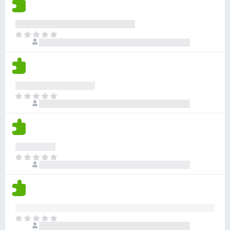
l
o
a
h
o
n
v
a
r
e
í
y
a
T
s
a
v
c
o
n
a
i
d
o
l
o
a
h
o
n
v
a
r
e
í
y
a
T
s
a
v
c
o
n
a
i
d
o
l
o
a
h
o
n
v
a
r
e
í
y
a
T
s
a
v
c
o
n
a
i
d
o
l
o
a
h
o
n
v
a
r
e
í
y
a
T
s
a
v
c