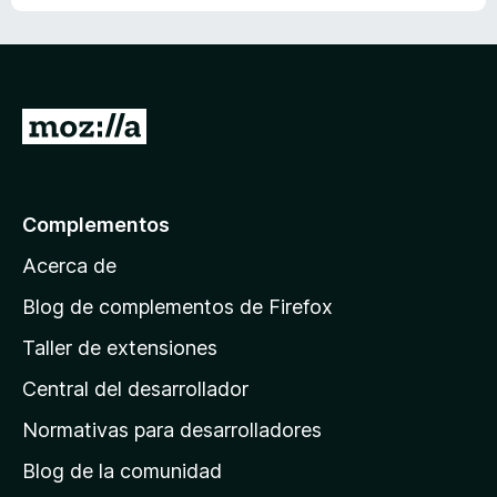
o
n
a
i
d
o
l
o
a
h
o
n
v
a
r
e
í
y
a
s
a
I
v
c
n
a
r
i
o
l
o
a
h
o
n
a
l
r
Complementos
e
y
a
a
s
v
Acerca de
c
p
a
i
á
l
Blog de complementos de Firefox
o
o
g
n
Taller de extensiones
r
e
i
a
s
Central del desarrollador
n
c
i
a
Normativas para desarrolladores
o
d
n
Blog de la comunidad
e
e