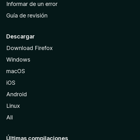
n
Informar de un error
i
Guía de revisión
c
i
o
Descargar
d
Download Firefox
e
Windows
M
o
macOS
z
iOS
i
l
Android
l
Linux
a
All
Últimas compilaciones