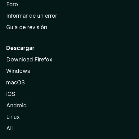
i
Foro
s
n
Informar de un error
i
Guía de revisión
c
i
o
Descargar
d
Download Firefox
e
Windows
M
o
macOS
z
iOS
i
l
Android
l
Linux
a
All