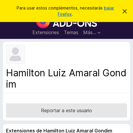
B
Conectarse
Para usar estos complementos, necesitarás
bajar
I
u
Firefox
.
g
B
s
n
u
o
c
r
s
Extensiones
Temas
Más...
a
a
c
r
r
e
a
s
d
t
e
o
a
r
v
Hamilton Luiz Amaral Gond
i
d
s
im
e
o
c
o
m
p
Reportar a este usuario
l
e
Extensiones de Hamilton Luiz Amaral Gondim
m