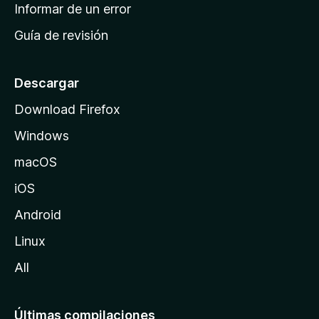
n
Informar de un error
i
Guía de revisión
c
i
o
Descargar
d
Download Firefox
e
Windows
M
o
macOS
z
iOS
i
l
Android
l
Linux
a
All
Últimas compilaciones