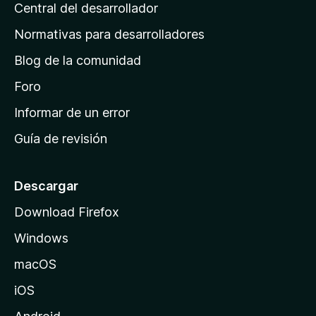
s
Central del desarrollador
n
c
i
a
Normativas para desarrolladores
o
d
n
Blog de la comunidad
e
e
i
Foro
s
n
Informar de un error
i
Guía de revisión
c
i
o
Descargar
d
Download Firefox
e
Windows
M
o
macOS
z
iOS
i
l