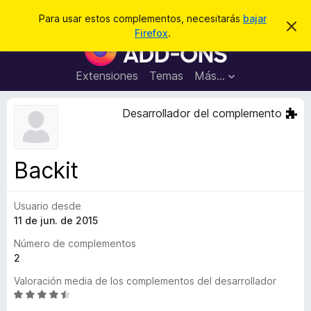
B
Conectarse
Para usar estos complementos, necesitarás
bajar
I
u
Firefox
.
g
B
s
n
u
o
c
r
s
Extensiones
Temas
Más...
a
a
c
r
r
e
a
Desarrollador del complemento
s
d
t
e
o
a
r
v
Backit
i
d
s
e
o
Usuario desde
c
11 de jun. de 2015
o
m
Número de complementos
p
2
l
Valoración media de los complementos del desarrollador
e
S
m
e