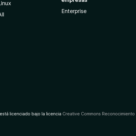
Linux
Enterprise
All
está licenciado bajo la licencia
Creative Commons Reconocimiento C