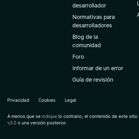
a
desarrollador
d
Normativas para
e
desarrolladores
i
Blog de la
n
comunidad
i
c
Foro
i
Informar de un error
o
Guía de revisión
d
e
M
Privacidad
Cookies
Legal
o
z
A menos que se
indique
lo contrario, el contenido de este sitio 
i
v3.0
o una versión posterior.
l