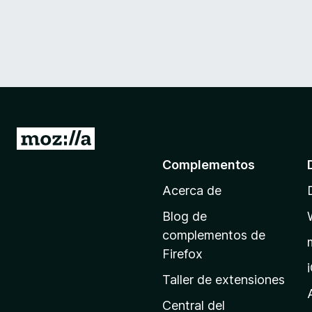
I
r
Complementos
a
Acerca de
l
a
Blog de
p
complementos de
á
Firefox
g
Taller de extensiones
i
n
Central del