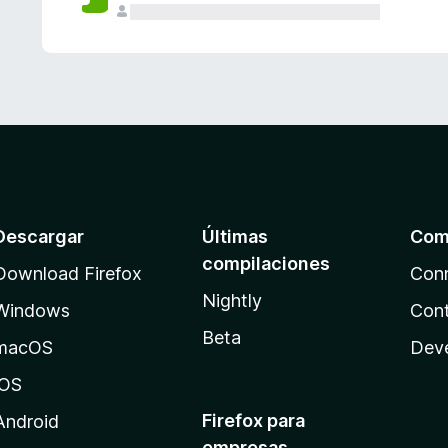
Descargar
Últimas
Com
compilaciones
Download Firefox
Con
Nightly
Windows
Cont
Beta
macOS
Dev
iOS
Firefox para
Android
empresas