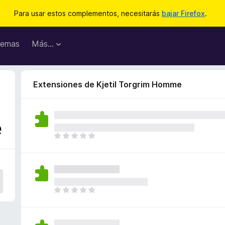
Para usar estos complementos, necesitarás
bajar Firefox
.
emas
Más...
Extensiones de Kjetil Torgrim Homme
e
T
o
d
a
v
í
T
a
o
n
d
o
a