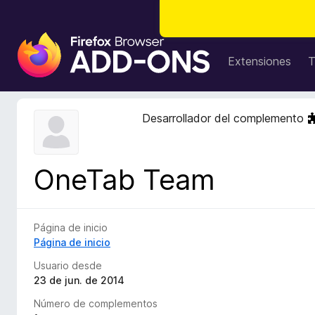
B
u
Extensiones
T
s
c
a
Desarrollador del complemento
d
o
r
OneTab Team
d
e
c
o
Página de inicio
m
Página de inicio
p
Usuario desde
l
23 de jun. de 2014
e
Número de complementos
m