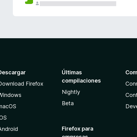
Descargar
Últimas
Com
compilaciones
Download Firefox
Con
Nightly
Windows
Cont
Beta
macOS
Dev
iOS
Firefox para
Android
empresas