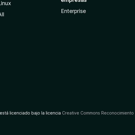
Linux
Enterprise
All
está licenciado bajo la licencia
Creative Commons Reconocimiento C