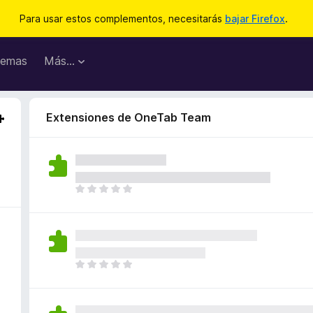
Para usar estos complementos, necesitarás
bajar Firefox
.
emas
Más...
Extensiones de OneTab Team
T
o
d
a
v
í
T
a
o
n
d
o
a