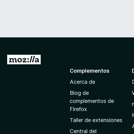
I
r
Complementos
a
Acerca de
l
a
Blog de
p
complementos de
á
Firefox
g
Taller de extensiones
i
n
Central del