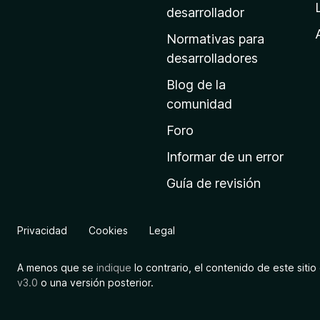
a
desarrollador
d
Normativas para
e
desarrolladores
i
Blog de la
n
comunidad
i
c
Foro
i
Informar de un error
o
Guía de revisión
d
e
M
Privacidad
Cookies
Legal
o
z
A menos que se
indique
lo contrario, el contenido de este sitio 
i
v3.0
o una versión posterior.
l