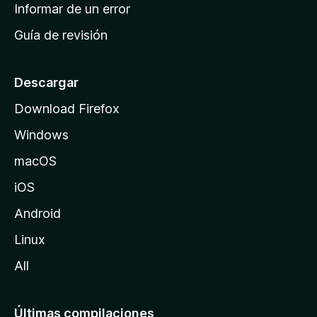
n
Informar de un error
i
Guía de revisión
c
i
o
Descargar
d
Download Firefox
e
Windows
M
o
macOS
z
iOS
i
l
Android
l
Linux
a
All
Últimas compilaciones