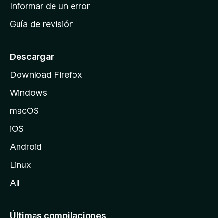
n
Informar de un error
i
Guía de revisión
c
i
o
Descargar
d
Download Firefox
e
Windows
M
o
macOS
z
iOS
i
l
Android
l
Linux
a
All
Últimas compilaciones