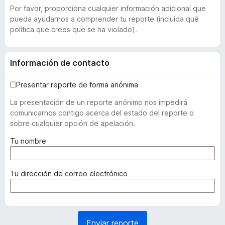
Por favor, proporciona cualquier información adicional que
pueda ayudarnos a comprender tu reporte (incluida qué
política que crees que se ha violado).
Información de contacto
Presentar reporte de forma anónima
La presentación de un reporte anónimo nos impedirá
comunicarnos contigo acerca del estado del reporte o
sobre cualquier opción de apelación.
(
Tu nombre
r
e
q
(
Tu dirección de correo electrónico
u
r
e
e
r
q
i
u
Enviar reporte
d