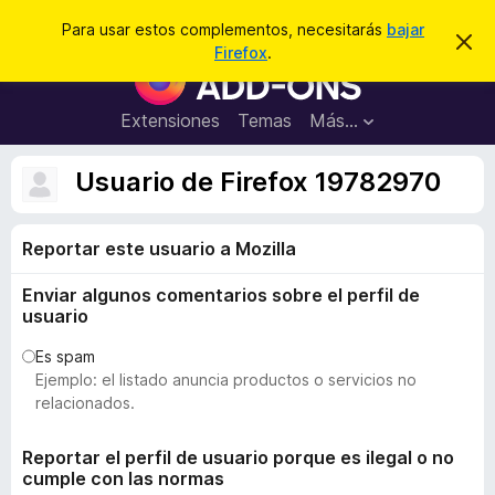
B
Conectarse
Para usar estos complementos, necesitarás
bajar
I
u
Firefox
.
g
B
s
n
u
o
c
r
s
Extensiones
Temas
Más...
a
a
c
r
r
e
a
Usuario de Firefox 19782970
s
d
t
e
o
a
Reportar este usuario a Mozilla
r
v
i
d
s
Enviar algunos comentarios sobre el perfil de
e
o
usuario
c
o
Es spam
Ejemplo: el listado anuncia productos o servicios no
m
relacionados.
p
l
Reportar el perfil de usuario porque es ilegal o no
e
cumple con las normas
m