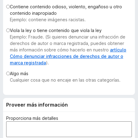
e
Contiene contenido odioso, violento, engañoso u otro
n
contenido inapropiado
Ejemplo: contiene imágenes racistas.
t
o
Viola la ley o tiene contenido que viola la ley
s
Ejemplo: Fraude. (Si quieres denunciar una infracción de
p
derechos de autor o marca registrada, puedes obtener
a
más información sobre cómo hacerlo en nuestro
artículo
Cómo denunciar infracciones de derechos de autor o
r
marca registrada
).
a
F
Algo más
i
Cualquier cosa que no encaje en las otras categorías.
r
e
f
Proveer más información
o
x
Proporciona más detalles