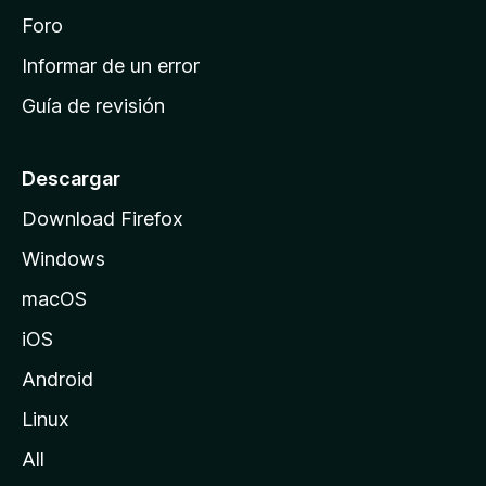
i
Foro
n
Informar de un error
i
Guía de revisión
c
i
o
Descargar
d
Download Firefox
e
Windows
M
o
macOS
z
iOS
i
l
Android
l
Linux
a
All