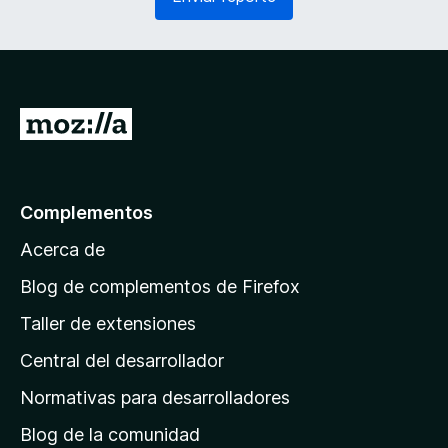
e
o
r
)
i
d
o
)
I
r
a
l
Complementos
a
Acerca de
p
á
Blog de complementos de Firefox
g
Taller de extensiones
i
Central del desarrollador
n
a
Normativas para desarrolladores
d
Blog de la comunidad
e