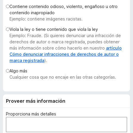
e
Contiene contenido odioso, violento, engañoso u otro
n
contenido inapropiado
Ejemplo: contiene imágenes racistas.
t
o
Viola la ley o tiene contenido que viola la ley
s
Ejemplo: Fraude. (Si quieres denunciar una infracción de
p
derechos de autor o marca registrada, puedes obtener
a
más información sobre cómo hacerlo en nuestro
artículo
Cómo denunciar infracciones de derechos de autor o
r
marca registrada
).
a
F
Algo más
i
Cualquier cosa que no encaje en las otras categorías.
r
e
f
Proveer más información
o
x
Proporciona más detalles