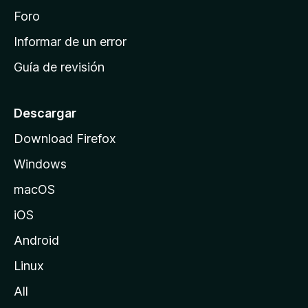
i
Foro
n
Informar de un error
i
Guía de revisión
c
i
o
Descargar
d
Download Firefox
e
Windows
M
o
macOS
z
iOS
i
l
Android
l
Linux
a
All