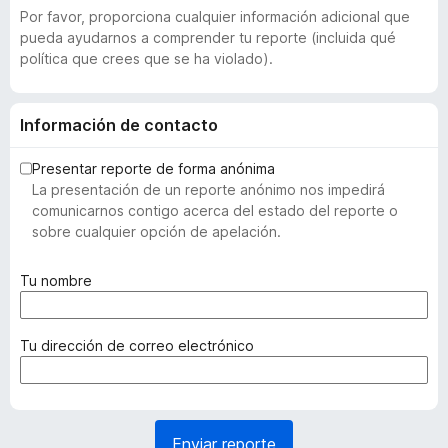
Por favor, proporciona cualquier información adicional que
pueda ayudarnos a comprender tu reporte (incluida qué
política que crees que se ha violado).
Información de contacto
Presentar reporte de forma anónima
La presentación de un reporte anónimo nos impedirá
comunicarnos contigo acerca del estado del reporte o
sobre cualquier opción de apelación.
(
Tu nombre
r
e
q
(
Tu dirección de correo electrónico
u
r
e
e
r
q
i
u
Enviar reporte
d