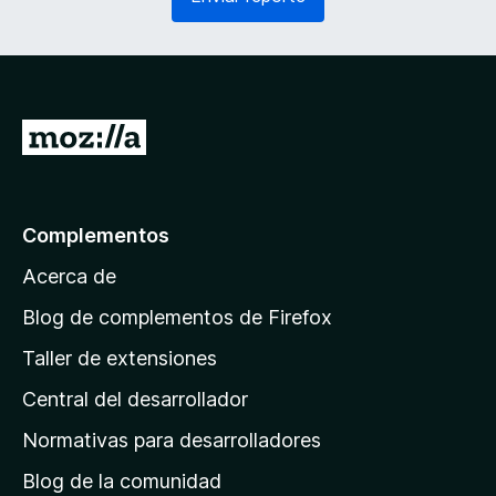
e
o
r
)
i
d
o
)
I
r
a
l
Complementos
a
Acerca de
p
á
Blog de complementos de Firefox
g
Taller de extensiones
i
Central del desarrollador
n
a
Normativas para desarrolladores
d
Blog de la comunidad
e