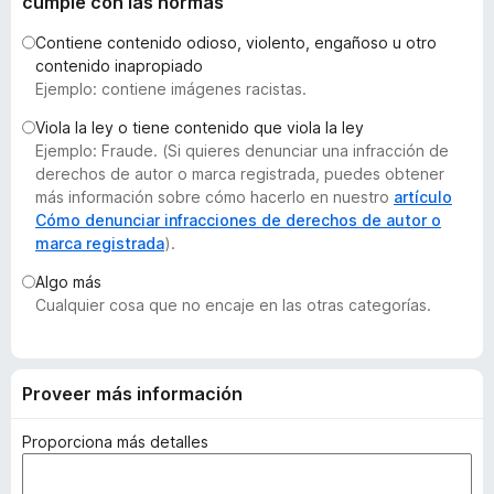
cumple con las normas
e
Contiene contenido odioso, violento, engañoso u otro
n
contenido inapropiado
t
Ejemplo: contiene imágenes racistas.
o
s
Viola la ley o tiene contenido que viola la ley
Ejemplo: Fraude. (Si quieres denunciar una infracción de
p
derechos de autor o marca registrada, puedes obtener
a
más información sobre cómo hacerlo en nuestro
artículo
r
Cómo denunciar infracciones de derechos de autor o
a
marca registrada
).
F
Algo más
i
Cualquier cosa que no encaje en las otras categorías.
r
e
f
o
Proveer más información
x
Proporciona más detalles