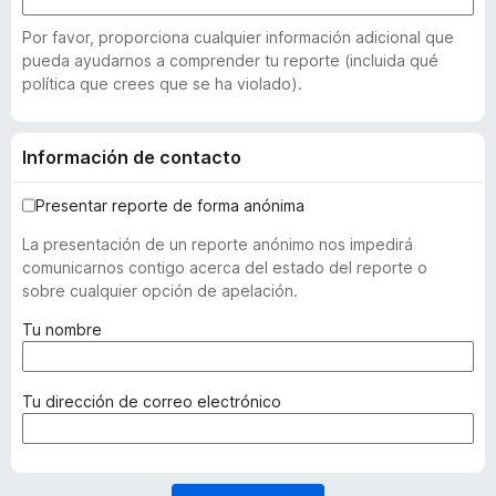
Por favor, proporciona cualquier información adicional que
pueda ayudarnos a comprender tu reporte (incluida qué
política que crees que se ha violado).
Información de contacto
Presentar reporte de forma anónima
La presentación de un reporte anónimo nos impedirá
comunicarnos contigo acerca del estado del reporte o
sobre cualquier opción de apelación.
(
Tu nombre
r
e
q
(
Tu dirección de correo electrónico
u
r
e
e
r
q
i
u