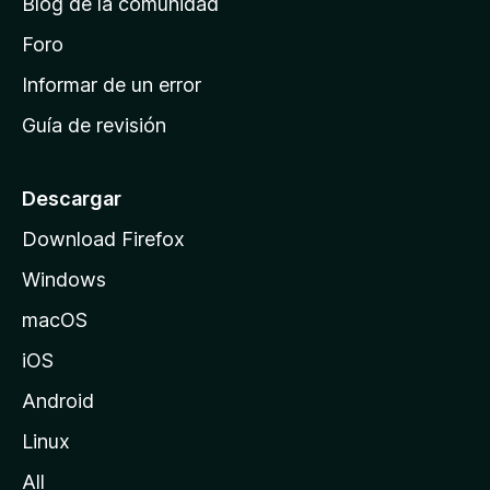
Blog de la comunidad
e
i
Foro
n
Informar de un error
i
Guía de revisión
c
i
o
Descargar
d
Download Firefox
e
Windows
M
o
macOS
z
iOS
i
l
Android
l
Linux
a
All