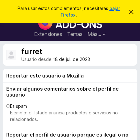
B
Conectarse
Para usar estos complementos, necesitarás
bajar
I
u
Firefox
.
g
B
s
n
u
o
c
r
s
Extensiones
Temas
Más...
a
a
c
r
r
e
a
furret
s
d
t
Usuario desde
18 de jul. de 2023
e
o
a
r
v
Reportar este usuario a Mozilla
i
d
s
e
o
Enviar algunos comentarios sobre el perfil de
c
usuario
o
Es spam
m
Ejemplo: el listado anuncia productos o servicios no
p
relacionados.
l
e
Reportar el perfil de usuario porque es ilegal o no
m