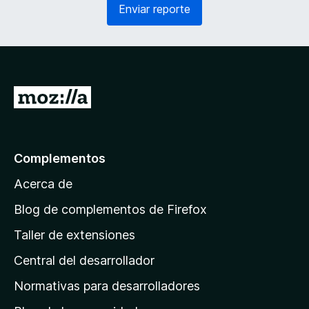
Enviar reporte
d
e
o
r
)
i
d
o
)
I
r
a
l
Complementos
a
Acerca de
p
á
Blog de complementos de Firefox
g
Taller de extensiones
i
Central del desarrollador
n
a
Normativas para desarrolladores
d