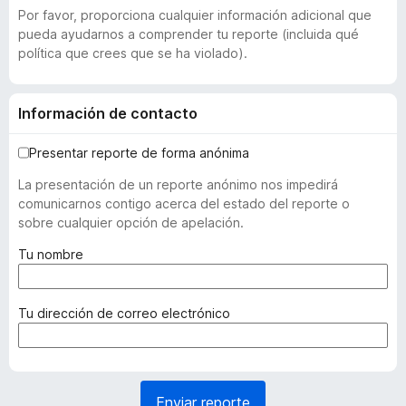
Por favor, proporciona cualquier información adicional que
pueda ayudarnos a comprender tu reporte (incluida qué
política que crees que se ha violado).
Información de contacto
Presentar reporte de forma anónima
La presentación de un reporte anónimo nos impedirá
comunicarnos contigo acerca del estado del reporte o
sobre cualquier opción de apelación.
(
Tu nombre
r
e
q
(
Tu dirección de correo electrónico
u
r
e
e
r
q
i
u
Enviar reporte
d