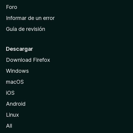
i
Foro
n
Informar de un error
i
Guía de revisión
c
i
o
Descargar
d
Download Firefox
e
Windows
M
o
macOS
z
iOS
i
l
Android
l
Linux
a
All