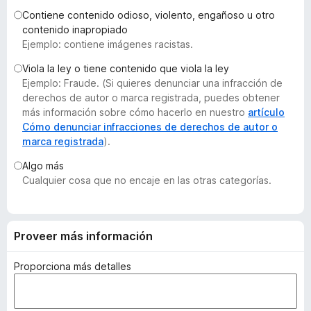
e
Contiene contenido odioso, violento, engañoso u otro
n
contenido inapropiado
Ejemplo: contiene imágenes racistas.
t
o
Viola la ley o tiene contenido que viola la ley
s
Ejemplo: Fraude. (Si quieres denunciar una infracción de
p
derechos de autor o marca registrada, puedes obtener
a
más información sobre cómo hacerlo en nuestro
artículo
Cómo denunciar infracciones de derechos de autor o
r
marca registrada
).
a
F
Algo más
i
Cualquier cosa que no encaje en las otras categorías.
r
e
f
Proveer más información
o
x
Proporciona más detalles