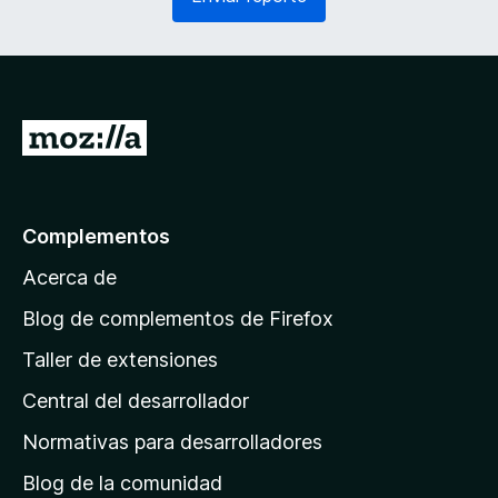
e
o
r
)
i
d
o
)
I
r
a
l
Complementos
a
Acerca de
p
á
Blog de complementos de Firefox
g
Taller de extensiones
i
Central del desarrollador
n
a
Normativas para desarrolladores
d
Blog de la comunidad
e