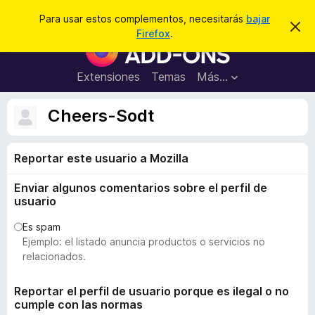
B
Conectarse
Para usar estos complementos, necesitarás
bajar
I
u
Firefox
.
g
B
s
n
u
o
c
r
s
Extensiones
Temas
Más...
a
a
c
r
r
e
a
Cheers-Sodt
s
d
t
e
o
a
Reportar este usuario a Mozilla
r
v
i
d
s
Enviar algunos comentarios sobre el perfil de
e
o
usuario
c
o
Es spam
Ejemplo: el listado anuncia productos o servicios no
m
relacionados.
p
l
Reportar el perfil de usuario porque es ilegal o no
e
cumple con las normas
m