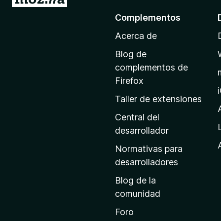
r
Complementos
a
Acerca de
l
a
Blog de
p
complementos de
á
Firefox
g
Taller de extensiones
i
n
Central del
a
desarrollador
d
Normativas para
e
desarrolladores
i
Blog de la
n
comunidad
i
c
Foro