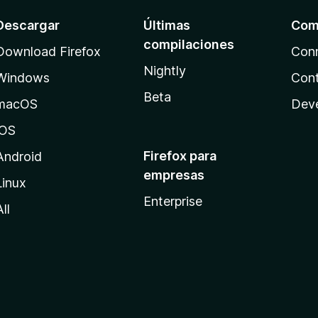
Descargar
Últimas
Com
compilaciones
Download Firefox
Con
Nightly
Windows
Cont
Beta
macOS
Dev
iOS
Firefox para
Android
empresas
Linux
Enterprise
All