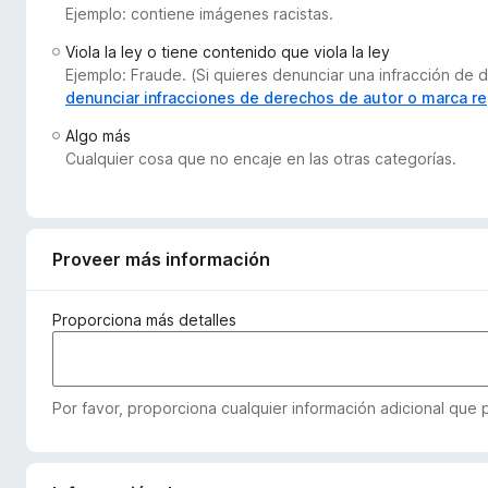
Ejemplo: contiene imágenes racistas.
e
n
Viola la ley o tiene contenido que viola la ley
t
Ejemplo: Fraude. (Si quieres denunciar una infracción d
o
denunciar infracciones de derechos de autor o marca re
s
Algo más
p
Cualquier cosa que no encaje en las otras categorías.
a
r
a
F
Proveer más información
i
r
Proporciona más detalles
e
f
o
Por favor, proporciona cualquier información adicional que
x