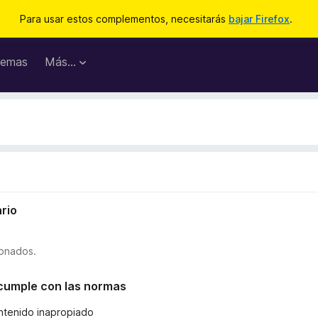
Para usar estos complementos, necesitarás
bajar Firefox
.
emas
Más...
rio
ionados.
o cumple con las normas
ntenido inapropiado