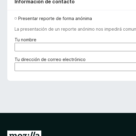
Información de contacto
Presentar reporte de forma anónima
La presentación de un reporte anónimo nos impedirá comuni
(
Tu nombre
r
e
q
(
Tu dirección de correo electrónico
u
r
e
e
r
q
i
u
d
e
o
r
)
i
d
o
)
I