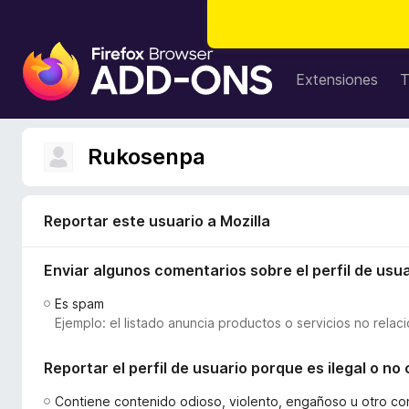
B
u
Extensiones
T
s
c
a
Rukosenpa
d
o
r
Reportar este usuario a Mozilla
d
e
Enviar algunos comentarios sobre el perfil de usua
c
o
Es spam
m
Ejemplo: el listado anuncia productos o servicios no relac
p
l
Reportar el perfil de usuario porque es ilegal o n
e
m
Contiene contenido odioso, violento, engañoso u otro co