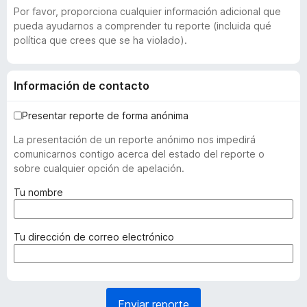
Por favor, proporciona cualquier información adicional que
pueda ayudarnos a comprender tu reporte (incluida qué
política que crees que se ha violado).
Información de contacto
Presentar reporte de forma anónima
La presentación de un reporte anónimo nos impedirá
comunicarnos contigo acerca del estado del reporte o
sobre cualquier opción de apelación.
(
Tu nombre
r
e
q
(
Tu dirección de correo electrónico
u
r
e
e
r
q
i
u
Enviar reporte
d