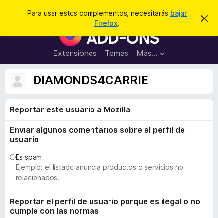
B
Conectarse
Para usar estos complementos, necesitarás
bajar
I
u
Firefox
.
g
B
s
n
u
o
c
r
s
Extensiones
Temas
Más...
a
a
c
r
r
e
a
DIAMONDS4CARRIE
s
d
t
e
o
a
Reportar este usuario a Mozilla
r
v
i
d
s
Enviar algunos comentarios sobre el perfil de
e
o
usuario
c
o
Es spam
Ejemplo: el listado anuncia productos o servicios no
m
relacionados.
p
l
Reportar el perfil de usuario porque es ilegal o no
e
cumple con las normas
m