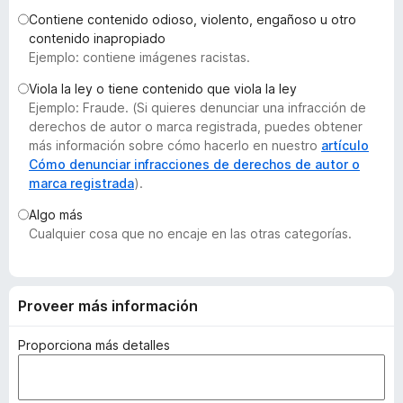
e
Contiene contenido odioso, violento, engañoso u otro
n
contenido inapropiado
Ejemplo: contiene imágenes racistas.
t
o
Viola la ley o tiene contenido que viola la ley
s
Ejemplo: Fraude. (Si quieres denunciar una infracción de
p
derechos de autor o marca registrada, puedes obtener
a
más información sobre cómo hacerlo en nuestro
artículo
Cómo denunciar infracciones de derechos de autor o
r
marca registrada
).
a
F
Algo más
i
Cualquier cosa que no encaje en las otras categorías.
r
e
f
Proveer más información
o
x
Proporciona más detalles