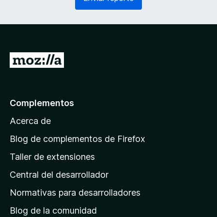
e
o
r
)
i
d
o
)
I
r
a
l
Complementos
a
Acerca de
p
á
Blog de complementos de Firefox
g
Taller de extensiones
i
Central del desarrollador
n
a
Normativas para desarrolladores
d
Blog de la comunidad
e