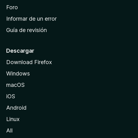
i
Foro
n
Informar de un error
i
Guía de revisión
c
i
o
Descargar
d
Download Firefox
e
Windows
M
o
macOS
z
iOS
i
l
Android
l
Linux
a
All