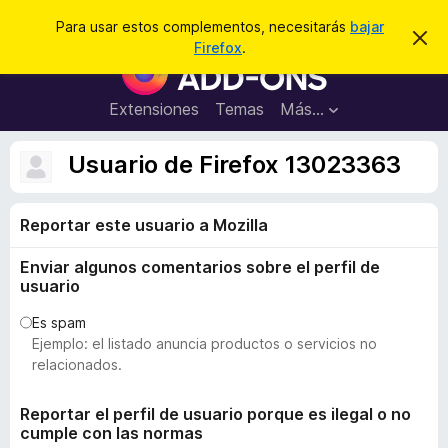
B
Conectarse
Para usar estos complementos, necesitarás
bajar
I
u
Firefox
.
g
B
s
n
u
o
c
r
s
Extensiones
Temas
Más...
a
a
c
r
r
e
a
Usuario de Firefox 13023363
s
d
t
e
o
a
Reportar este usuario a Mozilla
r
v
i
d
s
Enviar algunos comentarios sobre el perfil de
e
o
usuario
c
o
Es spam
Ejemplo: el listado anuncia productos o servicios no
m
relacionados.
p
l
Reportar el perfil de usuario porque es ilegal o no
e
cumple con las normas
m