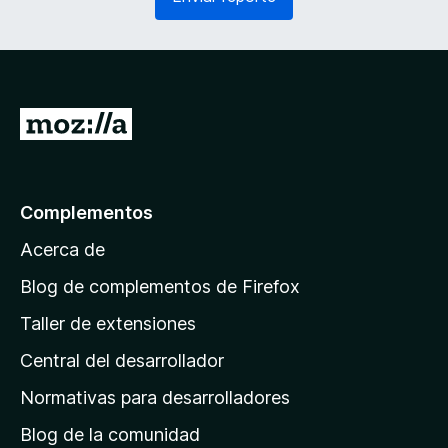
e
o
r
)
i
d
o
)
I
r
a
l
Complementos
a
Acerca de
p
á
Blog de complementos de Firefox
g
Taller de extensiones
i
Central del desarrollador
n
a
Normativas para desarrolladores
d
Blog de la comunidad
e