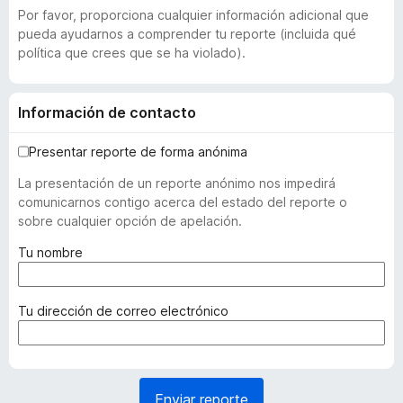
Por favor, proporciona cualquier información adicional que
pueda ayudarnos a comprender tu reporte (incluida qué
política que crees que se ha violado).
Información de contacto
Presentar reporte de forma anónima
La presentación de un reporte anónimo nos impedirá
comunicarnos contigo acerca del estado del reporte o
sobre cualquier opción de apelación.
(
Tu nombre
r
e
q
(
Tu dirección de correo electrónico
u
r
e
e
r
q
i
u
Enviar reporte
d