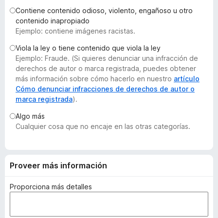
e
Contiene contenido odioso, violento, engañoso u otro
n
contenido inapropiado
Ejemplo: contiene imágenes racistas.
t
o
Viola la ley o tiene contenido que viola la ley
s
Ejemplo: Fraude. (Si quieres denunciar una infracción de
p
derechos de autor o marca registrada, puedes obtener
a
más información sobre cómo hacerlo en nuestro
artículo
Cómo denunciar infracciones de derechos de autor o
r
marca registrada
).
a
F
Algo más
i
Cualquier cosa que no encaje en las otras categorías.
r
e
f
Proveer más información
o
x
Proporciona más detalles