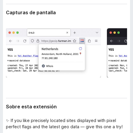
t
e
e
Capturas de pantalla
n
n
t
s
i
o
ó
s
n
p
a
r
a
F
i
r
e
f
o
Sobre esta extensión
x
✨ If you like precisely located sites displayed with pixel
perfect flags and the latest geo data — give this one a try!