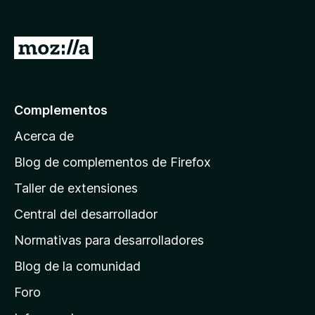
I
r
a
l
Complementos
a
Acerca de
p
á
Blog de complementos de Firefox
g
Taller de extensiones
i
Central del desarrollador
n
a
Normativas para desarrolladores
d
Blog de la comunidad
e
i
Foro
n