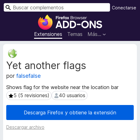
B
Conectarse
u
B
s
u
c
s
Extensiones
Temas
Más...
a
c
r
a
M
d
e
Yet another flags
t
o
a
r
por
falsefalse
d
d
a
e
Shows flag for the website near the location bar
t
c
5 (5 revisiones)
40 usuarios
5 (5 revisiones)
40 usuarios
a
o
d
m
e
Descarga Firefox y obtiene la extensión
l
p
a
l
Descargar archivo
e
e
x
m