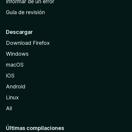
Informar de un error
i
Guía de revisión
c
i
o
Descargar
d
Download Firefox
e
Windows
M
o
macOS
z
iOS
i
l
Android
l
Linux
a
All
Últimas compilaciones