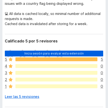
issues with a country flag being displayed wrong.
💻 All data is cached locally, so minimal number of additional
requests is made.
Cached data is invalidated after storing for a week.
Calificado 5 por 5 revisores
T
Inicia sesión para evaluar esta extensión
o
5
5
d
4
0
a
v
3
0
í
2
0
a
1
0
n
o
Leer las 5 revisiones
h
a
y