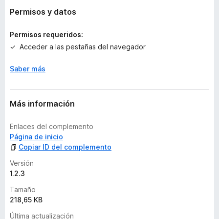
v
Permisos y datos
a
l
Permisos requeridos:
o
Acceder a las pestañas del navegador
r
a
Saber más
c
i
o
n
Más información
e
s
Enlaces del complemento
Página de inicio
Copiar ID del complemento
Versión
1.2.3
Tamaño
218,65 KB
Última actualización