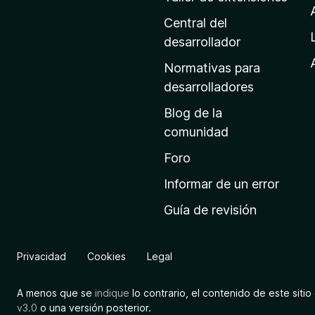
i
n
Central del
a
desarrollador
d
Normativas para
e
desarrolladores
i
Blog de la
n
comunidad
i
c
Foro
i
Informar de un error
o
Guía de revisión
d
e
M
Privacidad
Cookies
Legal
o
z
A menos que se
indique
lo contrario, el contenido de este sitio 
i
v3.0
o una versión posterior.