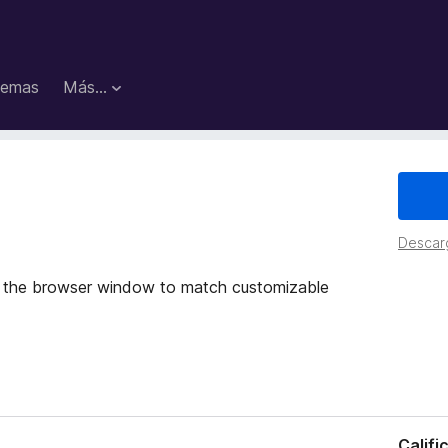
emas
Más...
Descar
wser window to match customizable
Califi