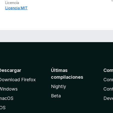
Licencia
o
Licencia MIT
n
e
s
Descargar
Últimas
Com
compilaciones
Download Firefox
Con
Nightly
Windows
Cont
Beta
macOS
Dev
iOS