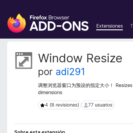
B
u
Extensiones
T
s
c
a
d
M
Window Resize
o
e
t
r
por
adi291
a
d
d
e
a
调整浏览器窗口为预设的指定大小！ Resizes the bro
c
t
dimensions
o
a
m
d
4 (8 revisiones)
77 usuarios
4 (8 revisiones)
77 usuarios
p
e
l
l
a
e
e
m
Sobre esta extensión