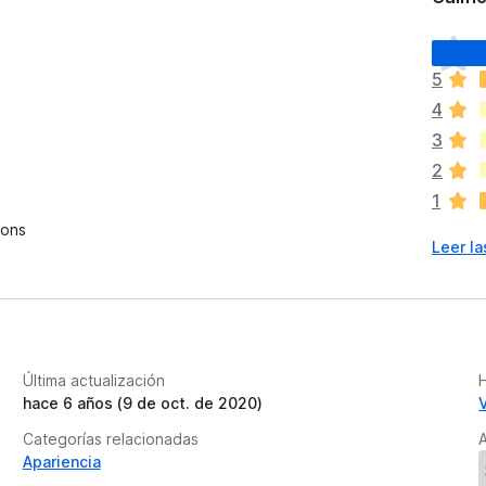
T
o
5
d
4
a
v
3
í
2
a
1
n
o
ions
Leer la
h
a
y
v
a
l
Última actualización
H
o
hace 6 años (9 de oct. de 2020)
r
a
Categorías relacionadas
A
c
Apariencia
i