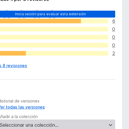
Inicia sesión para evaluar esta extensión
6
0
0
0
2
s 8 revisiones
istorial de versiones
Ver todas las versiones
ñadir a la colección