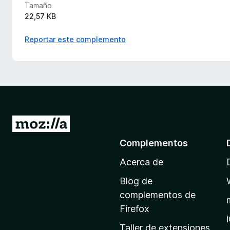
Tamaño
22,57 KB
Reportar este complemento
I
r
Complementos
a
Acerca de
l
a
Blog de
p
complementos de
á
Firefox
g
Taller de extensiones