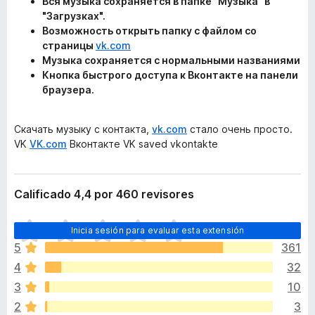
Вся музыка сохраняется в папке "Музыка" в
"Загрузках".
Возможность открыть папку с файлом со
страницы
vk.com
Музыка сохраняется с нормальными названиями
Кнопка быстрого доступа к Вконтакте на панели
браузера.
Скачать музыку с контакта,
vk.com
стало очень просто.
VK
VK.com
Вконтакте VK saved vkontakte
Calificado 4,4 por 460 revisores
T
Inicia sesión para evaluar esta extensión
o
5
361
d
4
32
a
v
3
10
í
2
3
a