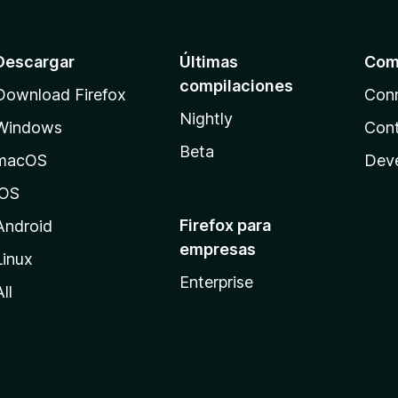
Descargar
Últimas
Com
compilaciones
Download Firefox
Con
Nightly
Windows
Cont
Beta
macOS
Dev
iOS
Firefox para
Android
empresas
Linux
Enterprise
All