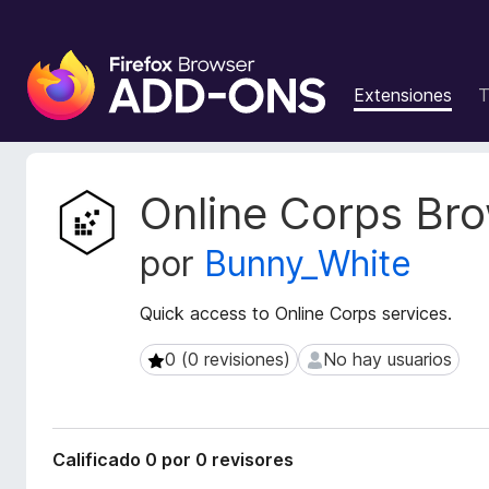
B
u
Extensiones
T
s
c
a
d
M
Online Corps Br
o
e
t
r
por
Bunny_White
a
d
d
e
a
Quick access to Online Corps services.
c
t
o
a
0 (0 revisiones)
No hay usuarios
0 (0 revisiones)
No hay usuarios
m
d
p
e
l
l
a
e
Calificado 0 por 0 revisores
e
m