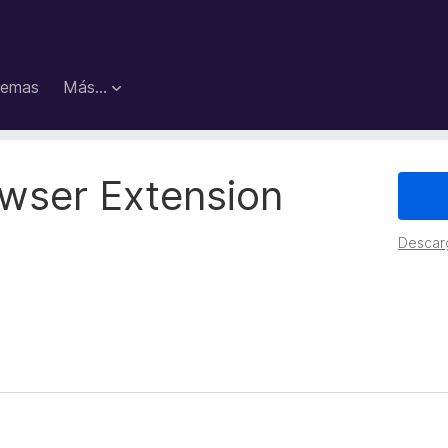
emas
Más...
owser Extension
Descar