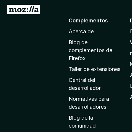
I
r
Complementos
a
Acerca de
l
a
Blog de
p
complementos de
á
Firefox
g
Taller de extensiones
i
n
Central del
a
desarrollador
d
Normativas para
e
desarrolladores
i
Blog de la
n
comunidad
i