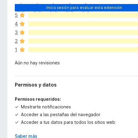
x
e
T
t
Inicia sesión para evaluar esta extensión
n
o
e
5
d
t
n
4
a
o
s
v
3
i
s
í
ó
2
p
a
n
a
1
n
r
o
Aún no hay revisiones
a
h
a
F
y
i
v
Permisos y datos
r
a
e
l
Permisos requeridos:
f
o
Mostrarte notificaciones
o
r
Acceder a las pestañas del navegador
x
a
c
Acceder a tus datos para todos los sitios web
i
o
Saber más