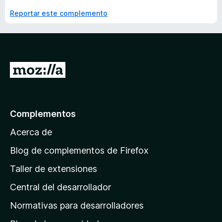
Reportar este complemento
I
r
a
l
Complementos
a
Acerca de
p
á
Blog de complementos de Firefox
g
Taller de extensiones
i
Central del desarrollador
n
a
Normativas para desarrolladores
d