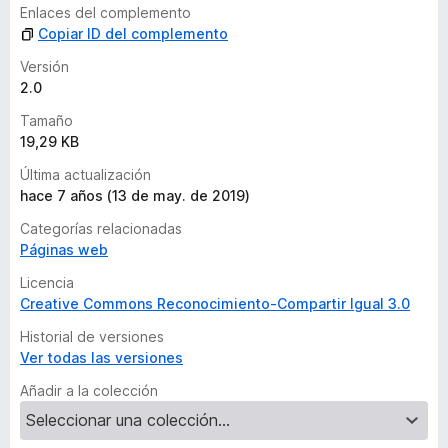
l
Enlaces del complemento
o
Copiar ID del complemento
r
a
Versión
c
2.0
i
Tamaño
o
19,29 KB
n
e
Última actualización
s
hace 7 años (13 de may. de 2019)
Categorías relacionadas
Páginas web
Licencia
Creative Commons Reconocimiento-Compartir Igual 3.0
Historial de versiones
Ver todas las versiones
Añadir a la colección