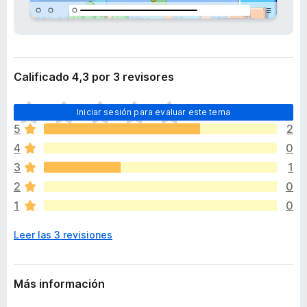
t
e
e
n
n
t
s
i
o
ó
Calificado 4,3 por 3 revisores
s
n
p
T
a
Iniciar sesión para evaluar este tema
o
r
5
2
d
a
4
0
a
F
v
3
1
i
í
2
0
r
a
1
0
n
e
o
f
Leer las 3 revisiones
h
o
a
x
y
v
Más información
a