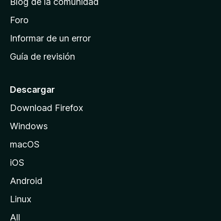
Blog de la comunidad
e
i
Foro
n
Informar de un error
i
Guía de revisión
c
i
o
Descargar
d
Download Firefox
e
Windows
M
o
macOS
z
iOS
i
l
Android
l
Linux
a
All