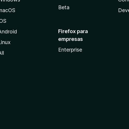
Beta
macOS
Dev
iOS
Firefox para
Android
empresas
Linux
Enterprise
All