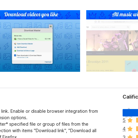
Califi
T
link. Enable or disable browser integration from
o
nsion options.
5
d
r* specified file or group of files from the
4
a
ection with items "Download link", "Download all
v
 Firefox.
3