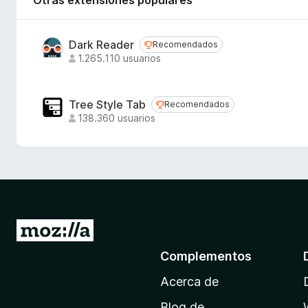
Otras extensiones populares
Dark Reader
Recomendados
Recomendados
1.265.110 usuarios
Tree Style Tab
Recomendados
Recomendados
138.360 usuarios
I
r
Complementos
a
Acerca de
l
a
Blog de