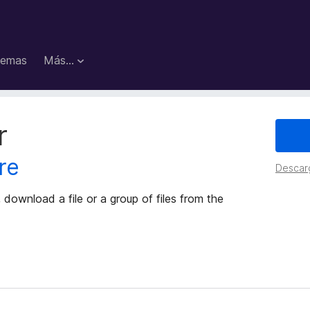
emas
Más...
r
re
Descar
ownload a file or a group of files from the