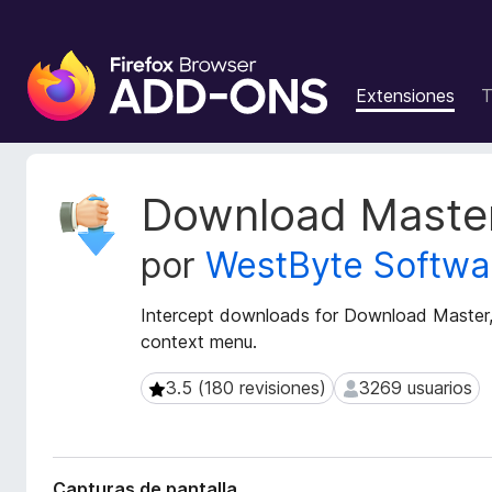
B
u
Extensiones
T
s
c
a
d
M
Download Maste
o
e
t
r
por
WestByte Softwa
a
d
d
e
a
Intercept downloads for Download Master, d
c
t
context menu.
o
a
m
d
3.5 (180 revisiones)
3269 usuarios
3.5 (180 revisiones)
3269 usuarios
p
e
l
l
a
e
e
m
Capturas de pantalla