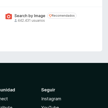
Search by Image
Recomendados
Recomendados
442.431 usuarios
unidad
Seguir
nect
Instagram
ribute
YouTube