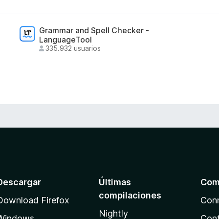
Grammar and Spell Checker -
LanguageTool
335.932 usuarios
Descargar
Últimas
Com
compilaciones
Download Firefox
Con
Nightly
Windows
Cont