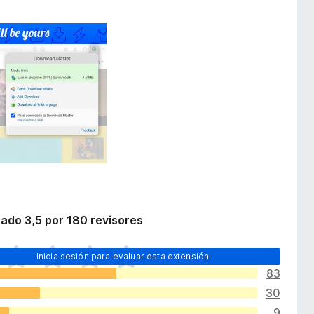
cado 3,5 por 180 revisores
Inicia sesión para evaluar esta extensión
83
30
9