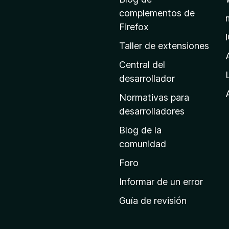
p
complementos de
á
Firefox
g
Taller de extensiones
i
n
Central del
a
desarrollador
d
Normativas para
e
desarrolladores
i
Blog de la
n
comunidad
i
c
Foro
i
Informar de un error
o
Guía de revisión
d
e