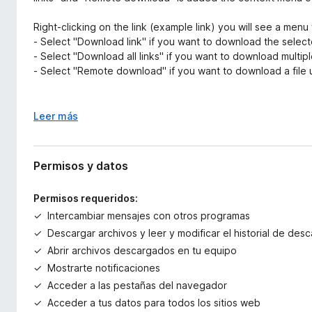
Right-clicking on the link (example link) you will see a men
- Select "Download link" if you want to download the selecte
- Select "Download all links" if you want to download multipl
- Select "Remote download" if you want to download a file
When entering the page with the video clip, if the video ser
changed. Click on it and select “Download video”, you tra
E
Leer más
Master*.
x
p
If you highlight text on a page, right-click and choose "Find 
a
Permisos y datos
with the search results where you can download your files.
n
d
Permisos requeridos:
* The plug-in must be installed on the PC together with Do
i
Intercambiar mensajes con otros programas
r
a
Descargar archivos y leer y modificar el historial de de
Abrir archivos descargados en tu equipo
Mostrarte notificaciones
Acceder a las pestañas del navegador
Acceder a tus datos para todos los sitios web