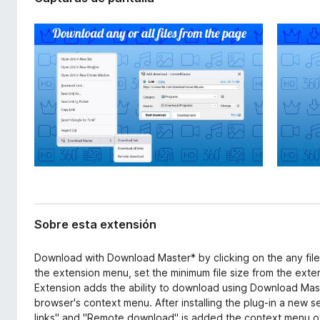
x
e
t
n
e
t
n
o
s
i
s
ó
p
n
a
r
a
F
i
r
e
Sobre esta extensión
f
o
Download with Download Master* by clicking on the any file 
x
the extension menu, set the minimum file size from the exte
Extension adds the ability to download using Download Maste
browser's context menu. After installing the plug-in a new s
links" and "Remote download" is added the context menu of