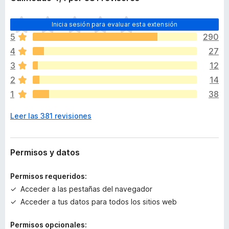
T
Inicia sesión para evaluar esta extensión
o
5
290
d
4
27
a
v
3
12
í
2
14
a
1
38
n
o
Leer las 381 revisiones
h
a
y
v
Permisos y datos
a
l
Permisos requeridos:
o
Acceder a las pestañas del navegador
r
Acceder a tus datos para todos los sitios web
a
c
Permisos opcionales:
i