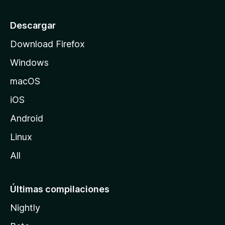
i
o
Descargar
d
Download Firefox
e
Windows
M
o
macOS
z
iOS
i
l
Android
l
Linux
a
All
Últimas compilaciones
Nightly