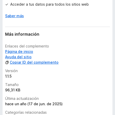
o
Acceder a tus datos para todos los sitios web
n
e
Saber más
s
Más información
Enlaces del complemento
Página de inicio
Ayuda del sitio
Copiar ID del complemento
Versión
1.1.5
Tamaño
96,31 KB
Última actualización
hace un año (17 de jun. de 2025)
Categorías relacionadas