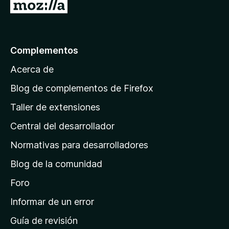
I
r
a
l
Complementos
a
Acerca de
p
á
Blog de complementos de Firefox
g
Taller de extensiones
i
Central del desarrollador
n
a
Normativas para desarrolladores
d
Blog de la comunidad
e
i
Foro
n
Informar de un error
i
Guía de revisión
c