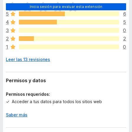
T
Inicia sesión para evaluar esta extensión
o
5
6
d
4
5
a
v
3
0
í
2
2
a
1
0
n
o
Leer las 13 revisiones
h
a
y
v
Permisos y datos
a
l
Permisos requeridos:
o
Acceder a tus datos para todos los sitios web
r
a
Saber más
c
i
o