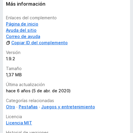
n
Más información
e
s
Enlaces del complemento
Página de inicio
Ayuda del sitio
Correo de ayuda
Copiar ID del complemento
Versión
1.9.2
Tamaño
1,37 MB
Última actualización
hace 6 años (5 de abr. de 2020)
Categorías relacionadas
Otro
Pestañas
Juegos y entretenimiento
Licencia
Licencia MIT
Historial de versiones