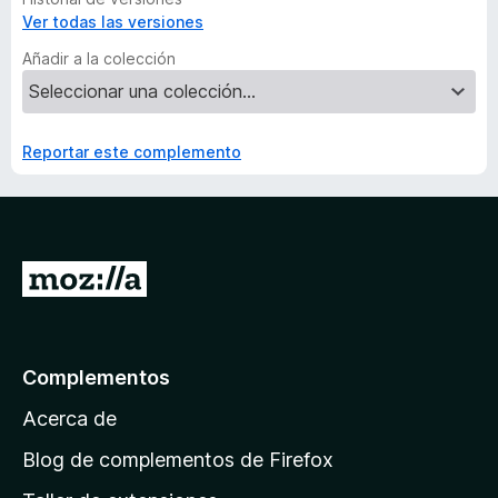
Ver todas las versiones
Añadir a la colección
Reportar este complemento
I
r
a
l
Complementos
a
Acerca de
p
á
Blog de complementos de Firefox
g