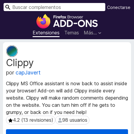
B
Conectarse
u
B
s
u
c
s
Extensiones
Temas
Más...
a
c
r
a
M
d
e
Clippy
t
o
a
r
por
capJavert
d
d
a
e
Clippy MS Office assistant is now back to assist inside
t
c
your browser! Add-on will add Clippy inside every
a
o
website. Clippy will make random comments depending
d
m
e
on the website. You can turn him off if he gets to
l
p
grumpy, or back on if you need help!
a
l
4.2 (13 revisiones)
98 usuarios
4.2 (13 revisiones)
98 usuarios
e
e
x
m