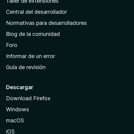
Taller de extensiones
i
Central del desarrollador
n
a
Normativas para desarrolladores
d
Blog de la comunidad
e
i
Foro
n
Informar de un error
i
Guía de revisión
c
i
o
Descargar
d
Download Firefox
e
Windows
M
o
macOS
z
iOS
i