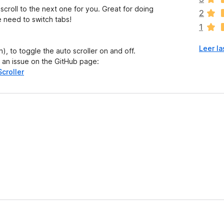
í
scroll to the next one for you. Great for doing
2
a
 need to switch tabs!
1
n
o
Leer la
h
n), to toggle the auto scroller on and off.
a
 an issue on the GitHub page:
y
croller
v
a
l
o
r
a
c
i
o
n
e
s