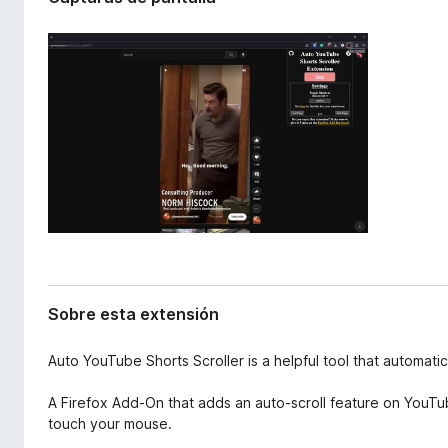
x
e
t
n
e
t
n
o
s
i
s
ó
p
n
a
r
a
F
i
r
e
Sobre esta extensión
f
o
Auto YouTube Shorts Scroller is a helpful tool that automati
x
A Firefox Add-On that adds an auto-scroll feature on YouT
touch your mouse.