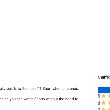
Califi
T
cally scrolls to the next YT Short when one ends.
o
5
d
ube so you can watch Shorts without the need to
4
a
v
3