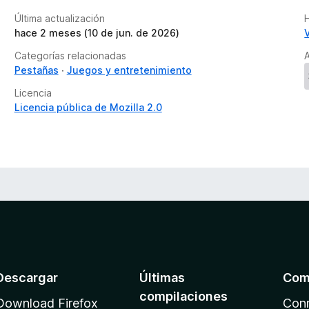
Última actualización
H
hace 2 meses (10 de jun. de 2026)
Categorías relacionadas
A
Pestañas
Juegos y entretenimiento
Licencia
Licencia pública de Mozilla 2.0
Descargar
Últimas
Com
compilaciones
Download Firefox
Con