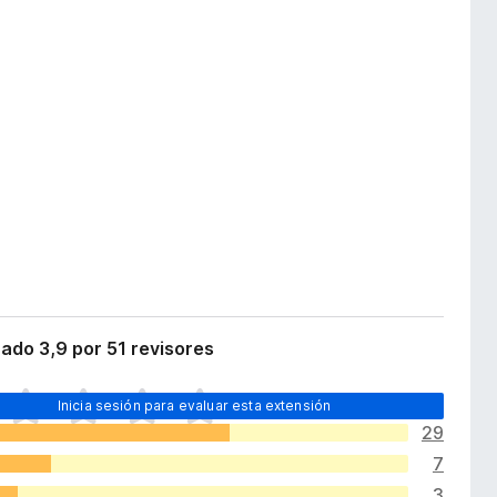
cado 3,9 por 51 revisores
Inicia sesión para evaluar esta extensión
29
7
3