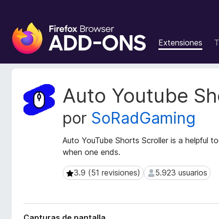
B
u
Extensiones
T
s
c
a
d
M
Auto Youtube Sho
o
e
t
r
por
SoRadGaming
a
d
d
e
a
Auto YouTube Shorts Scroller is a helpful to
c
t
when one ends.
o
a
m
d
3.9 (51 revisiones)
5.923 usuarios
3.9 (51 revisiones)
5.923 usuarios
p
e
l
l
a
e
e
m
Capturas de pantalla