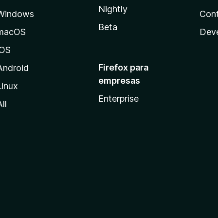
Nightly
Windows
Cont
Beta
macOS
Dev
iOS
Firefox para
Android
empresas
Linux
Enterprise
All