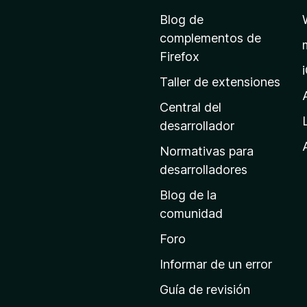
a
Blog de
p
complementos de
á
Firefox
g
Taller de extensiones
i
n
Central del
a
desarrollador
d
Normativas para
e
desarrolladores
i
Blog de la
n
comunidad
i
c
Foro
i
Informar de un error
o
Guía de revisión
d