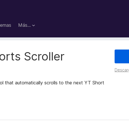
emas
Más...
rts Scroller
Descar
ol that automatically scrolls to the next YT Short