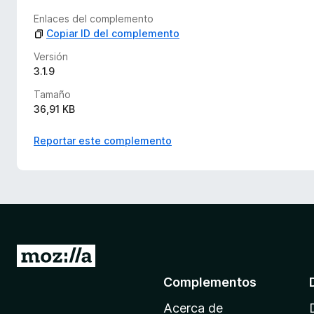
Enlaces del complemento
Copiar ID del complemento
Versión
3.1.9
Tamaño
36,91 KB
Reportar este complemento
I
r
Complementos
a
Acerca de
l