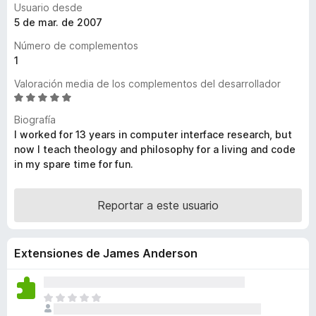
Usuario desde
e
5 de mar. de 2007
n
Número de complementos
t
1
o
s
Valoración media de los complementos del desarrollador
p
S
e
a
Biografía
v
r
I worked for 13 years in computer interface research, but
a
a
now I teach theology and philosophy for a living and code
l
in my spare time for fun.
F
o
i
r
r
ó
Reportar a este usuario
e
c
o
f
n
o
Extensiones de James Anderson
4
x
,
8
T
d
o