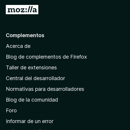
e
í
y
a
s
a
I
v
c
n
a
r
i
o
l
o
a
h
o
n
a
l
r
Complementos
e
y
a
a
s
v
Acerca de
c
p
a
i
á
l
Blog de complementos de Firefox
o
o
g
n
Taller de extensiones
r
e
i
a
s
Central del desarrollador
n
c
i
a
Normativas para desarrolladores
o
d
n
Blog de la comunidad
e
e
i
Foro
s
n
Informar de un error
i