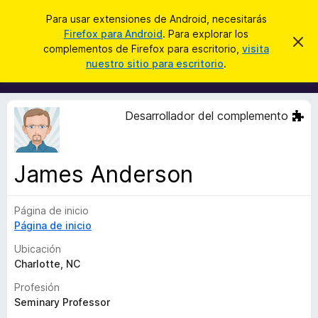
B
Conectarse
Para usar extensiones de Android, necesitarás
u
Firefox para Android
. Para explorar los
B
I
s
complementos de Firefox para escritorio,
visita
g
u
nuestro sitio para escritorio
.
n
c
s
o
a
r
c
a
r
a
r
Desarrollador del complemento
e
d
s
o
t
e
r
a
James Anderson
d
v
i
e
s
Página de inicio
c
o
Página de inicio
o
m
Ubicación
p
Charlotte, NC
l
Profesión
e
Seminary Professor
m