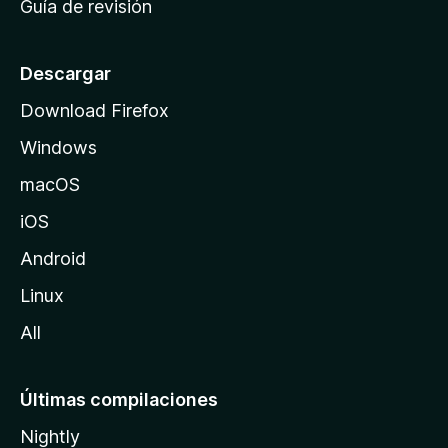
Guía de revisión
c
i
o
Descargar
d
Download Firefox
e
Windows
M
o
macOS
z
iOS
i
l
Android
l
Linux
a
All
Últimas compilaciones
Nightly