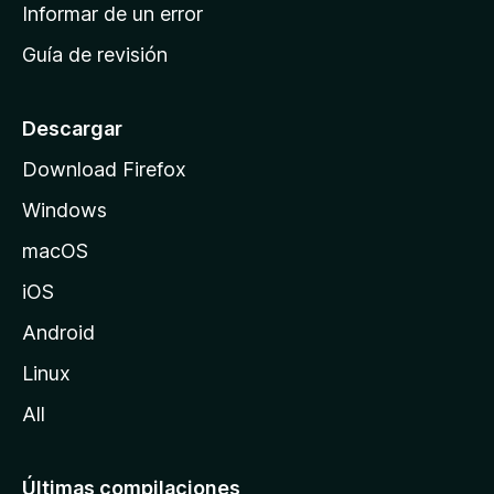
n
Informar de un error
i
Guía de revisión
c
i
o
Descargar
d
Download Firefox
e
Windows
M
o
macOS
z
iOS
i
l
Android
l
Linux
a
All
Últimas compilaciones