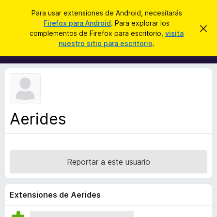
B
Conectarse
Para usar extensiones de Android, necesitarás
u
Firefox para Android
. Para explorar los
B
I
s
complementos de Firefox para escritorio,
visita
g
u
nuestro sitio para escritorio
.
n
c
s
o
a
r
c
a
r
a
r
e
d
s
o
t
e
r
a
Aerides
d
v
i
e
s
c
o
o
Reportar a este usuario
m
p
l
Extensiones de Aerides
e
m