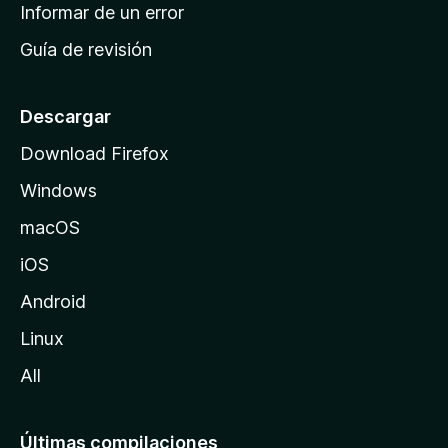
n
Informar de un error
i
Guía de revisión
c
i
o
Descargar
d
Download Firefox
e
Windows
M
o
macOS
z
iOS
i
l
Android
l
Linux
a
All
Últimas compilaciones