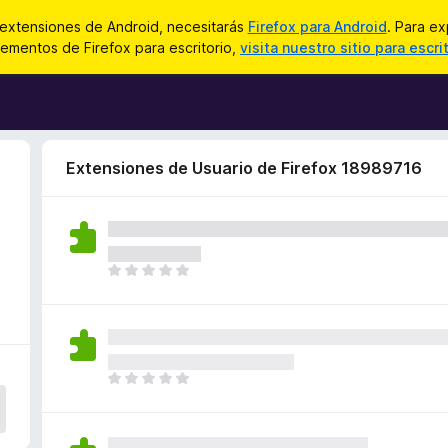
 extensiones de Android, necesitarás
Firefox para Android
. Para ex
ementos de Firefox para escritorio,
visita nuestro sitio para escri
Extensiones de Usuario de Firefox 18989716
T
o
d
a
v
í
T
a
o
n
d
o
a