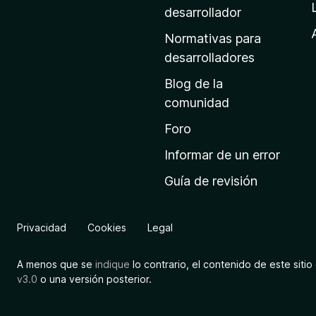
a
desarrollador
d
Normativas para
e
desarrolladores
i
Blog de la
n
comunidad
i
c
Foro
i
Informar de un error
o
Guía de revisión
d
e
M
Privacidad
Cookies
Legal
o
z
A menos que se
indique
lo contrario, el contenido de este sitio 
i
v3.0
o una versión posterior.
l