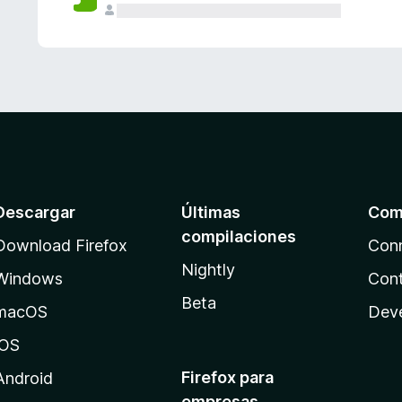
Descargar
Últimas
Com
compilaciones
Download Firefox
Con
Nightly
Windows
Cont
Beta
macOS
Dev
iOS
Firefox para
Android
empresas