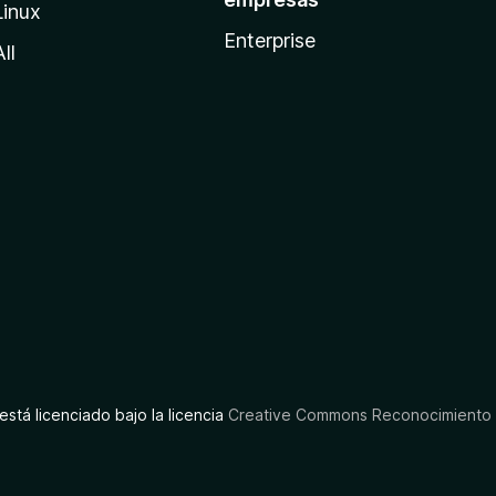
Linux
Enterprise
All
está licenciado bajo la licencia
Creative Commons Reconocimiento C