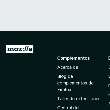
I
r
Complementos
a
Acerca de
l
a
Blog de
p
complementos de
á
Firefox
g
Taller de extensiones
i
n
Central del