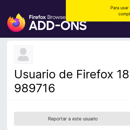
Para usar
compl
B
u
s
c
a
d
o
r
Usuario de Firefox 18
d
e
989716
c
o
m
p
l
Reportar a este usuario
e
m