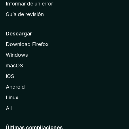
n
Informar de un error
i
Guía de revisión
c
i
o
Descargar
d
Download Firefox
e
Windows
M
o
macOS
z
iOS
i
l
Android
l
Linux
a
All
Últimas compilaciones