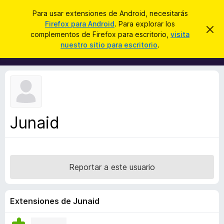
B
Conectarse
Para usar extensiones de Android, necesitarás
u
Firefox para Android
. Para explorar los
B
I
s
complementos de Firefox para escritorio,
visita
g
u
nuestro sitio para escritorio
.
n
c
s
o
a
r
c
a
r
a
r
e
d
s
o
t
e
r
a
Junaid
d
v
i
e
s
c
o
o
Reportar a este usuario
m
p
l
Extensiones de Junaid
e
m