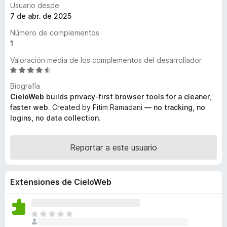
Usuario desde
e
7 de abr. de 2025
n
Número de complementos
t
1
o
s
Valoración media de los complementos del desarrollador
p
S
e
a
Biografía
v
r
CieloWeb
builds privacy-first browser tools for a cleaner,
a
a
faster web.
Created by Fitim Ramadani
— no tracking, no
l
logins, no data collection.
F
o
i
r
r
ó
Reportar a este usuario
e
c
o
f
n
o
Extensiones de CieloWeb
4
x
,
3
T
d
o