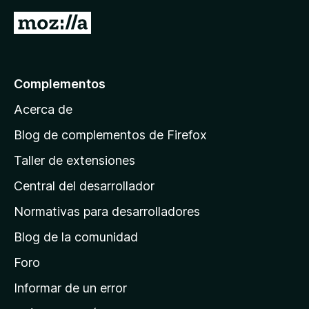
e
í
y
a
s
a
I
v
c
n
a
r
i
o
l
o
a
h
o
n
a
l
r
Complementos
e
y
a
a
s
v
Acerca de
c
p
a
i
á
l
Blog de complementos de Firefox
o
o
g
n
Taller de extensiones
r
e
i
a
s
Central del desarrollador
n
c
i
a
Normativas para desarrolladores
o
d
n
Blog de la comunidad
e
e
i
Foro
s
n
Informar de un error
i