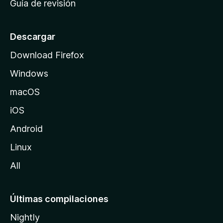
Guía de revisión
c
i
o
Descargar
d
Download Firefox
e
Windows
M
o
macOS
z
iOS
i
l
Android
l
Linux
a
All
Últimas compilaciones
Nightly