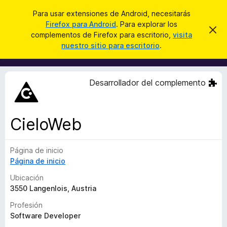
B
Conectarse
Para usar extensiones de Android, necesitarás
u
Firefox para Android
. Para explorar los
B
I
s
complementos de Firefox para escritorio,
visita
g
u
nuestro sitio para escritorio
.
n
c
s
o
a
r
c
a
r
a
r
Desarrollador del complemento
e
d
s
o
t
e
r
a
CieloWeb
d
v
i
e
s
Página de inicio
c
o
Página de inicio
o
m
Ubicación
p
3550 Langenlois, Austria
l
Profesión
e
Software Developer
m