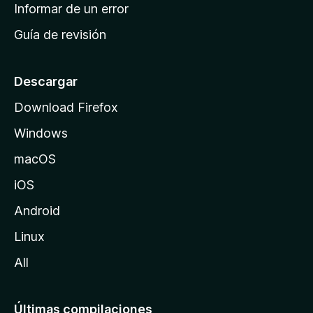
n
Informar de un error
i
Guía de revisión
c
i
o
Descargar
d
Download Firefox
e
Windows
M
o
macOS
z
iOS
i
l
Android
l
Linux
a
All
Últimas compilaciones