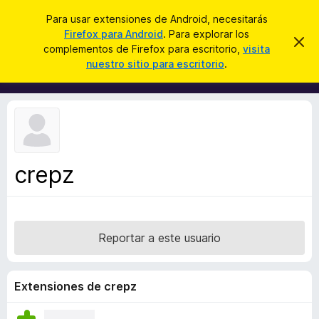
B
Conectarse
Para usar extensiones de Android, necesitarás
u
Firefox para Android
. Para explorar los
B
I
s
complementos de Firefox para escritorio,
visita
g
u
nuestro sitio para escritorio
.
n
c
s
o
a
r
c
a
r
a
r
e
d
s
o
t
e
r
a
crepz
d
v
i
e
s
c
o
o
Reportar a este usuario
m
p
l
Extensiones de crepz
e
m