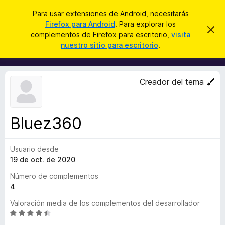
B
Conectarse
Para usar extensiones de Android, necesitarás
u
Firefox para Android
. Para explorar los
B
I
s
complementos de Firefox para escritorio,
visita
g
u
nuestro sitio para escritorio
.
n
c
s
o
a
r
c
a
r
a
r
Creador del tema
e
d
s
o
t
e
r
a
Bluez360
d
v
i
e
s
Usuario desde
c
o
19 de oct. de 2020
o
m
Número de complementos
p
4
l
Valoración media de los complementos del desarrollador
e
S
m
e