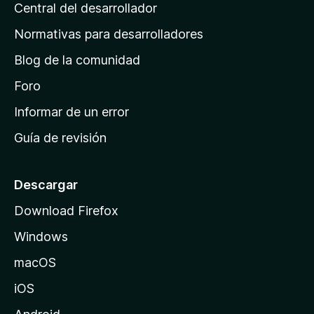
s
Central del desarrollador
n
c
i
a
Normativas para desarrolladores
o
d
n
Blog de la comunidad
e
e
i
Foro
s
n
Informar de un error
i
Guía de revisión
c
i
o
Descargar
d
Download Firefox
e
Windows
M
o
macOS
z
iOS
i
l