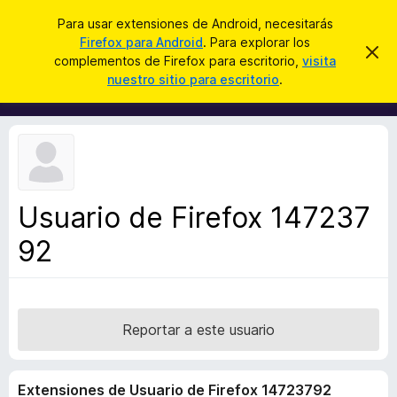
B
Conectarse
Para usar extensiones de Android, necesitarás
u
Firefox para Android
. Para explorar los
B
I
s
complementos de Firefox para escritorio,
visita
g
u
nuestro sitio para escritorio
.
n
c
s
o
a
r
c
a
r
a
r
e
d
s
o
t
e
r
a
Usuario de Firefox 147237
d
v
i
92
e
s
c
o
o
m
p
Reportar a este usuario
l
e
Extensiones de Usuario de Firefox 14723792
m