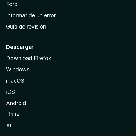
i
Foro
s
n
Informar de un error
i
Guía de revisión
c
i
o
Descargar
d
Download Firefox
e
Windows
M
o
macOS
z
iOS
i
l
Android
l
Linux
a
All