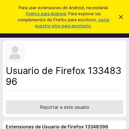
B
Conectarse
Para usar extensiones de Android, necesitarás
u
Firefox para Android
. Para explorar los
B
I
s
complementos de Firefox para escritorio,
visita
g
u
nuestro sitio para escritorio
.
n
c
s
o
a
r
c
a
r
a
r
e
d
s
o
t
e
r
a
Usuario de Firefox 133483
d
v
i
96
e
s
c
o
o
m
p
Reportar a este usuario
l
e
Extensiones de Usuario de Firefox 13348396
m