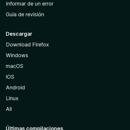
n
Informar de un error
i
Guía de revisión
c
i
o
Descargar
d
Download Firefox
e
Windows
M
o
macOS
z
iOS
i
l
Android
l
Linux
a
All
Últimas compilaciones