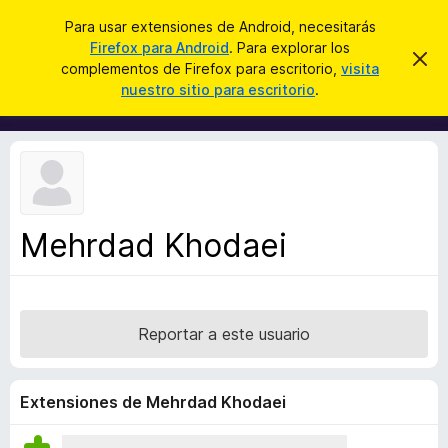
B
Conectarse
Para usar extensiones de Android, necesitarás
u
Firefox para Android
. Para explorar los
B
I
s
complementos de Firefox para escritorio,
visita
g
u
nuestro sitio para escritorio
.
n
c
s
o
a
r
c
a
r
a
r
e
d
s
o
t
e
r
a
Mehrdad Khodaei
d
v
i
e
s
c
o
o
Reportar a este usuario
m
p
l
Extensiones de Mehrdad Khodaei
e
m